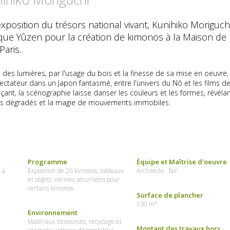
xposition du trésors national vivant, Kunihiko Moriguchi
ique Yûzen pour la création de kimonos à la Maison de 
Paris.
 des lumières, par l'usage du bois et la finesse de sa mise en oeuvre,
pectateur dans un Japon fantasmé, entre l'univers du Nô et les films d
çant, la scénographie laisse danser les couleurs et les formes, révéla
ils dégradés et la magie de mouvements immobiles.
Programme
Équipe et Maîtrise d'oeuvre
 à
Exposition de 26 kimonos, tableaux
Architecte : fair
et objets, vitrines sécurisées pour
certains kimonos.
Surface de plancher
130 m²
Environnement
Matériaux biosourcés, recyclage et
Montant des travaux hors