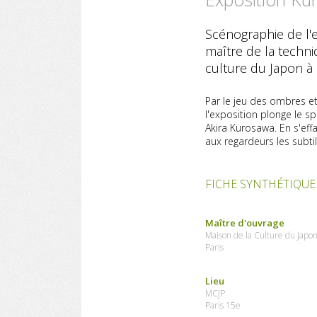
Scénographie de l'e
maître de la techn
culture du Japon à 
Par le jeu des ombres et
l'exposition plonge le s
Akira Kurosawa. En s'effa
aux regardeurs les subt
FICHE SYNTHÉTIQUE
Maître d'ouvrage
Maison de la Culture du Japon
Paris
Lieu
MCJP
Paris 15e