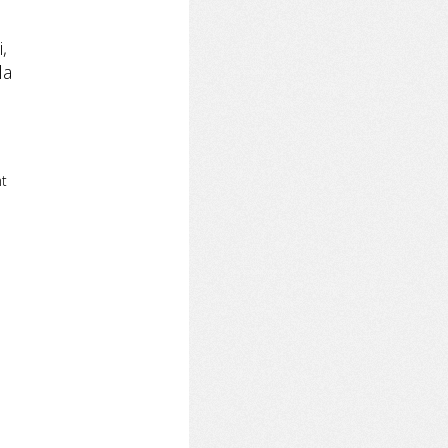
,
la
e
nt